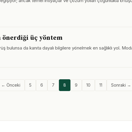
değişiyor; ancak temel ihtiyaçlar ve çözüm yolları çoğunlukla örtüşü
n önerdiği üç yöntem
üş bulunsa da kanıta dayalı bilgilere yönelmek en sağlıklı yol. Mod
← Önceki
5
6
7
8
9
10
11
Sonraki →