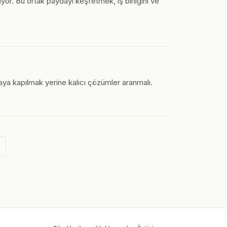
yor. Bu ortak paydayı keşfetmek, iş birliğini ve
aya kapılmak yerine kalıcı çözümler aranmalı.