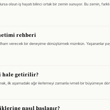
rsa olsun iş hayatı bilinci ortak bir zemin sunuyor. Bu zemin, farklı a
netimi rehberi
 ilham verecek bir deneyime dönüştürmek mümkün. Yaşananlar pay
 hale getirilir?
mak, ilk aşamadaki ağır ilerlemeyi zamanla ivmeli bir büyümeye dön
iklerine nasıl başlanır?