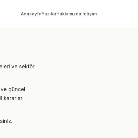
Anasayfa
Yazılar
Hakkımızda
İletişim
leri ve sektör
i ve güncel
i kararlar
siniz.