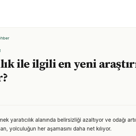
ehber
R
lık ile ilgili en yeni araşt
r?
ek yaratıcılık alanında belirsizliği azaltıyor ve odağı artır
lan, yolculuğun her aşamasını daha net kılıyor.