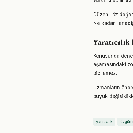
sürdürülebilir ad
Düzenli öz değer
Ne kadar ilerled
Yaratıcılık
Konusunda deneyiml
aşamasındaki zor
biçilemez.
Uzmanların önerd
büyük değişiklikl
yaratıcılık
özgün f