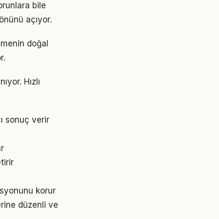
runlara bile
 önünü açıyor.
yümenin doğal
r.
ıyor. Hızlı
ı sonuç verir
ar
irir
asyonunu korur
erine düzenli ve