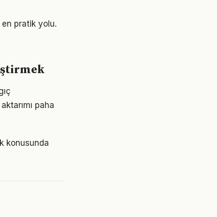
en pratik yolu.
iştirmek
ngıç
 aktarımı paha
lık konusunda