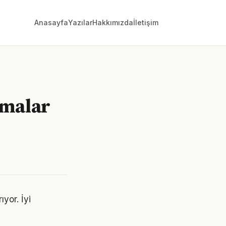
Anasayfa
Yazılar
Hakkımızda
İletişim
ırmalar
ıyor. İyi