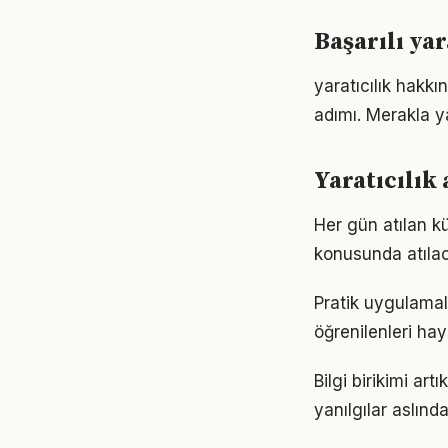
Başarılı ya
yaratıcılık hakk
adımı. Merakla y
Yaratıcılık
Her gün atılan k
konusunda atılaca
Pratik uygulamala
öğrenilenleri hay
Bilgi birikimi ar
yanılgılar aslınd