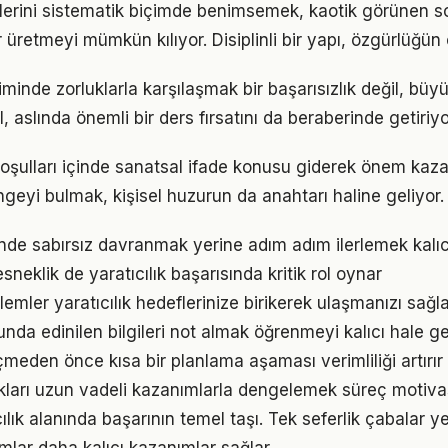
lerini sistematik biçimde benimsemek, kaotik görünen so
 üretmeyi mümkün kılıyor. Disiplinli bir yapı, özgürlüğün
iminde zorluklarla karşılaşmak bir başarısızlık değil, bü
l, aslında önemli bir ders fırsatını da beraberinde getiriyo
ulları içinde sanatsal ifade konusu giderek önem kazan
geyi bulmak, kişisel huzurun da anahtarı haline geliyor.
cinde sabırsız davranmak yerine adım adım ilerlemek kalıc
neklik de yaratıcılık başarısında kritik rol oynar
mler yaratıcılık hedeflerinize birikerek ulaşmanızı sağl
unda edinilen bilgileri not almak öğrenmeyi kalıcı hale get
den önce kısa bir planlama aşaması verimliliği artırır
ukları uzun vadeli kazanımlarla dengelemek süreç motiv
ıcılık alanında başarının temel taşı. Tek seferlik çabalar y