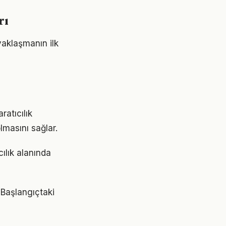
rı
yaklaşmanın ilk
atıcılık
lmasını sağlar.
cılık alanında
. Başlangıçtaki