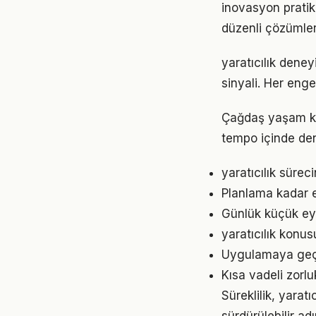
inovasyon pratik
düzenli çözümler
yaratıcılık deney
sinyali. Her enge
Çağdaş yaşam koş
tempo içinde den
yaratıcılık süre
Planlama kadar es
Günlük küçük eyle
yaratıcılık konus
Uygulamaya geçme
Kısa vadeli zorl
Süreklilik, yarat