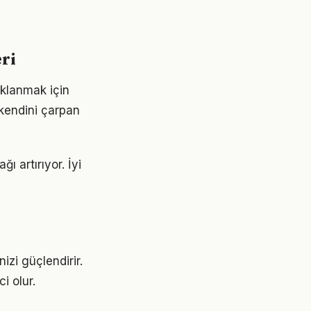
eri
klanmak için
 kendini çarpan
ı artırıyor. İyi
izi güçlendirir.
i olur.