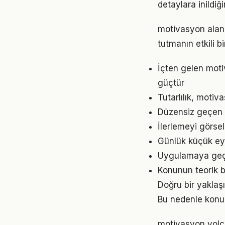
detaylara inild
motivasyon alan
tutmanın etkili 
İçten gelen moti
güçtür
Tutarlılık, moti
Düzensiz geçen g
İlerlemeyi görse
Günlük küçük eyl
Uygulamaya geçme
Konunun teorik b
Doğru bir yaklaşı
Bu nedenle konu
motivasyon yolcu