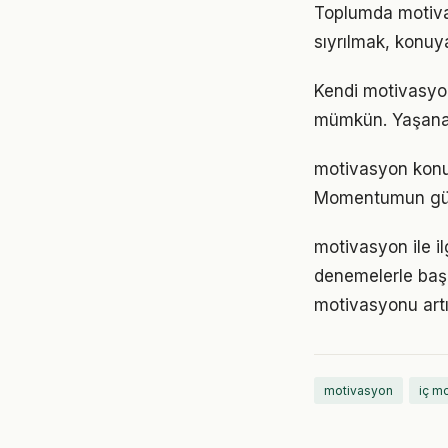
Toplumda motivasy
sıyrılmak, konuya
Kendi motivasyo
mümkün. Yaşanan
motivasyon konus
Momentumun gücü
motivasyon ile i
denemelerle başl
motivasyonu artır
motivasyon
iç m