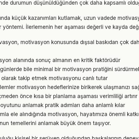
iğinde durumun düşünüldüğünden çok daha kapsamlı oldu
ında küçük kazanımları kutlamak, uzun vadede motivas
bir yöntemi. İlerlemenin her aşaması değerli ve kayda değ
vasyon, motivasyon konusunda dışsal baskıdan çok daha 
vasyon alanında sonuç almanın en kritik faktörüdür
ünlerde bile minimal bir motivasyon pratiğini sürdürme
l olarak takip etmek motivasyonu canlı tutar
emler motivasyon hedeflerinize birikerek ulaşmanızı sa
den önce kısa bir planlama aşaması verimliliği artırır
oyutunu anlamak pratik adımları daha anlamlı kılar
mla ele alındığında motivasyon, hayatımıza önemli katkıl
nun temellerini anlamak büyük önem taşıyor.
luğu kişisel bir serüven olduğundan başkalarının deney