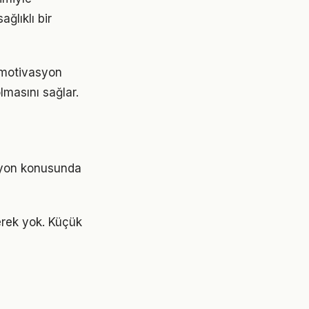
ğlıklı bir
. motivasyon
lmasını sağlar.
asyon konusunda
rek yok. Küçük