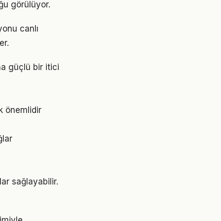
ğu görülüyor.
yonu canlı
er.
güçlü bir itici
k önemlidir
ğlar
ar sağlayabilir.
imiyle