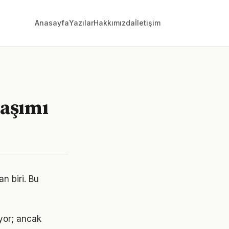
Anasayfa
Yazılar
Hakkımızda
İletişim
laşımı
n biri. Bu
yor; ancak