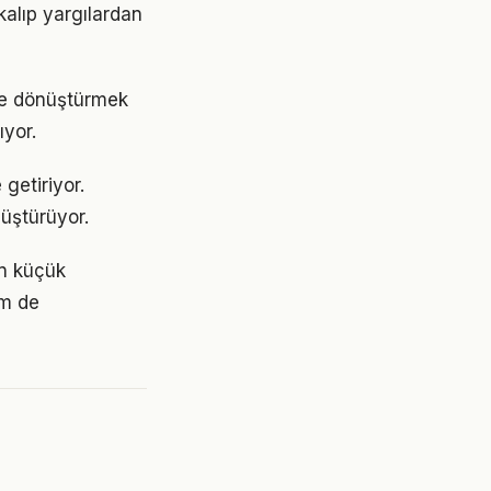
kalıp yargılardan
me dönüştürmek
yor.
getiriyor.
üştürüyor.
in küçük
em de