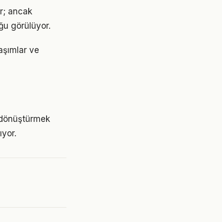
or; ancak
ğu görülüyor.
aşımlar ve
 dönüştürmek
yor.