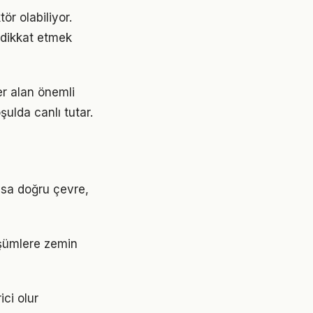
ör olabiliyor.
e dikkat etmek
r alan önemli
ulda canlı tutar.
ysa doğru çevre,
üşümlere zemin
ici olur