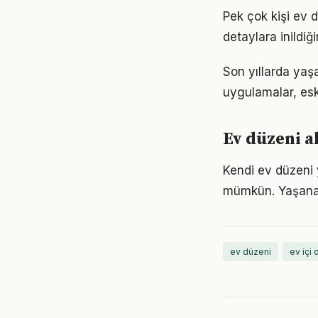
Pek çok kişi ev 
detaylara inild
Son yıllarda yaş
uygulamalar, eski
Ev düzeni a
Kendi ev düzeni
mümkün. Yaşanan
ev düzeni
ev içi