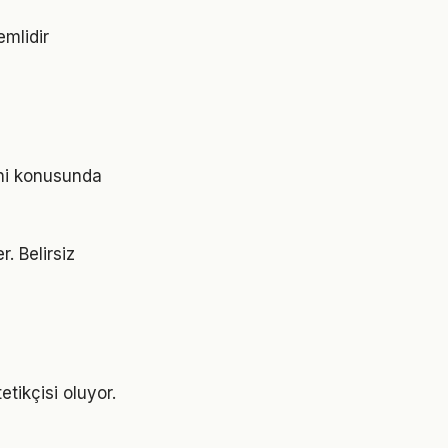
emlidir
eni konusunda
r. Belirsiz
tikçisi oluyor.