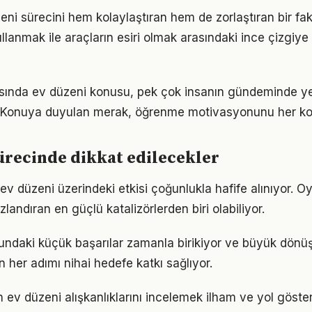
eni sürecini hem kolaylaştıran hem de zorlaştıran bir fakt
llanmak ile araçların esiri olmak arasındaki ince çizgiy
nda ev düzeni konusu, pek çok insanın gündeminde ye
i. Konuya duyulan merak, öğrenme motivasyonunu her koş
ürecinde dikkat edilecekler
ev düzeni üzerindeki etkisi çoğunlukla hafife alınıyor. O
ızlandıran en güçlü katalizörlerden biri olabiliyor.
undaki küçük başarılar zamanla birikiyor ve büyük dön
in her adımı nihai hedefe katkı sağlıyor.
ın ev düzeni alışkanlıklarını incelemek ilham ve yol göster