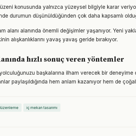
düzeni konusunda yalnızca yüzeysel bilgiyle karar veriy
iğinde durumun düşünüldüğünden çok daha kapsamlı oldu
am alanı alanında önemli değişimler yaşanıyor. Yeni yakl
nin alışkanlıklarını yavaş yavaş geride bırakıyor.
lanında hızlı sonuç veren yöntemler
 yolculuğunuzu başkalarına ilham verecek bir deneyime
lar paylaşıldığında hem anlam kazanıyor hem de çoğalı
 düzenleme
iç mekan tasarımı