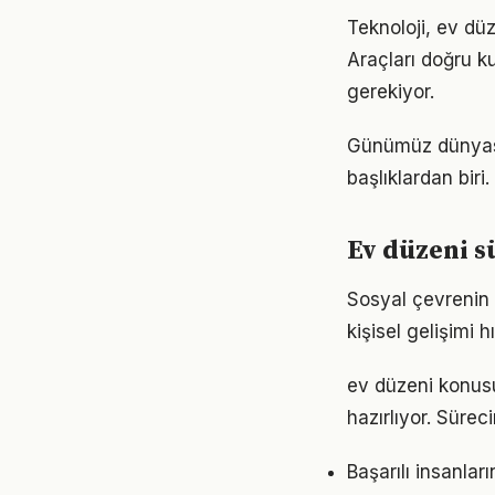
Teknoloji, ev düz
Araçları doğru ku
gerekiyor.
Günümüz dünyası
başlıklardan bir
Ev düzeni s
Sosyal çevrenin 
kişisel gelişimi h
ev düzeni konus
hazırlıyor. Sürec
Başarılı insanlar