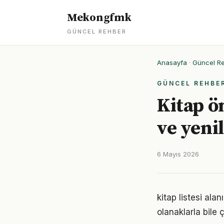
Mekongfmk
GÜNCEL REHBER
Anasayfa
·
Güncel R
GÜNCEL REHBE
Kitap ö
ve yeni
6 Mayıs 2026
kitap listesi al
olanaklarla bile ç