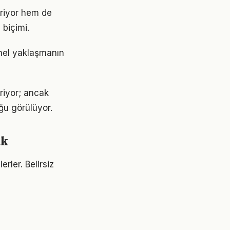
iriyor hem de
 biçimi.
snel yaklaşmanın
eriyor; ancak
ğu görülüyor.
ak
erler. Belirsiz