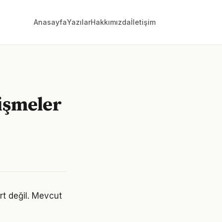
Anasayfa
Yazılar
Hakkımızda
İletişim
lişmeler
rt değil. Mevcut