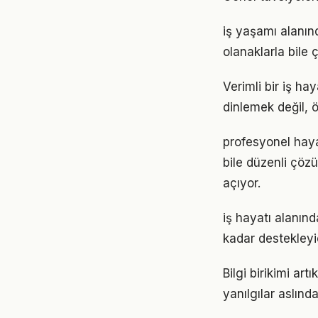
iş yaşamı alanın
olanaklarla bile ç
Verimli bir iş h
dinlemek değil, ö
profesyonel haya
bile düzenli çöz
açıyor.
iş hayatı alanınd
kadar destekleyi
Bilgi birikimi ar
yanılgılar aslınd