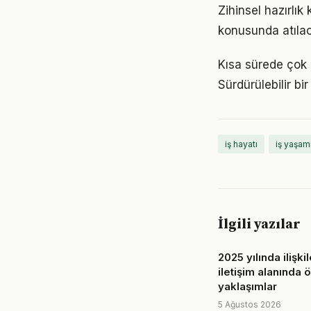
Zihinsel hazırlık
konusunda atılaca
Kısa sürede çok ş
Sürdürülebilir b
iş hayatı
iş yaşam
İlgili yazılar
2025 yılında ilişki
iletişim alanında 
yaklaşımlar
5 Ağustos 2026