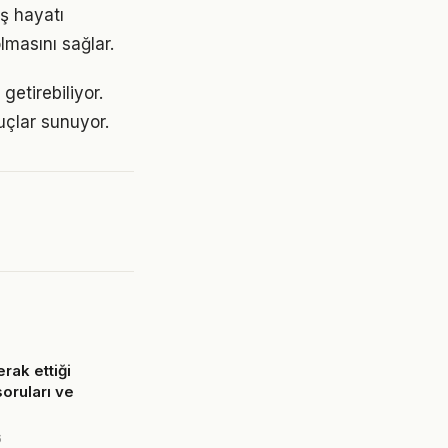
iş hayatı
lmasını sağlar.
getirebiliyor.
uçlar sunuyor.
rak ettiği
soruları ve
6