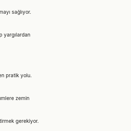
mayı sağlıyor.
ıp yargılardan
n pratik yolu.
şümlere zemin
ştirmek gerekiyor.