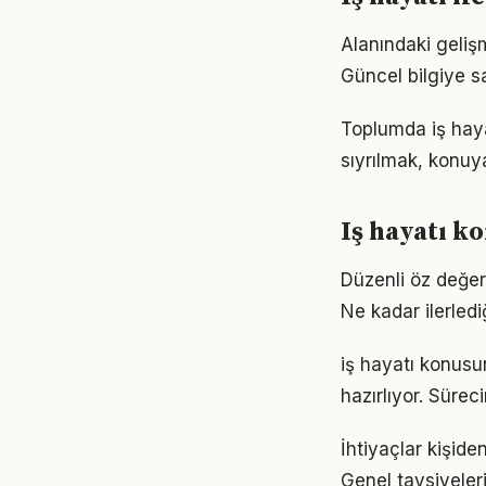
Alanındaki geliş
Güncel bilgiye s
Toplumda iş hayat
sıyrılmak, konuya
Iş hayatı k
Düzenli öz değer
Ne kadar ilerled
iş hayatı konusu
hazırlıyor. Sürec
İhtiyaçlar kişiden
Genel tavsiyeleri