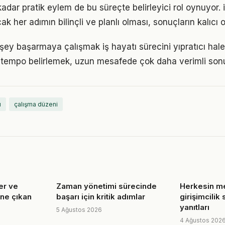
 kadar pratik eylem de bu süreçte belirleyici rol oynuyor. 
k her adımın bilinçli ve planlı olması, sonuçların kalıcı o
ey başarmaya çalışmak iş hayatı sürecini yıpratıcı hale 
ir tempo belirlemek, uzun mesafede çok daha verimli son
ı
çalışma düzeni
ler ve
Zaman yönetimi sürecinde
Herkesin me
öne çıkan
başarı için kritik adımlar
girişimcilik 
yanıtları
5 Ağustos 2026
4 Ağustos 202