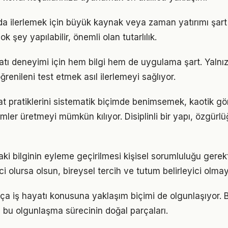
da ilerlemek için büyük kaynak veya zaman yatırımı şart
ok şey yapılabilir, önemli olan tutarlılık.
ayatı deneyimi için hem bilgi hem de uygulama şart. Yaln
ğrenileni test etmek asıl ilerlemeyi sağlıyor.
t pratiklerini sistematik biçimde benimsemek, kaotik g
ümler üretmeyi mümkün kılıyor. Disiplinli bir yapı, özgür
aki bilginin eyleme geçirilmesi kişisel sorumluluğu gerek
ci olursa olsun, bireysel tercih ve tutum belirleyici olm
tıkça iş hayatı konusuna yaklaşım biçimi de olgunlaşıyor. 
a bu olgunlaşma sürecinin doğal parçaları.