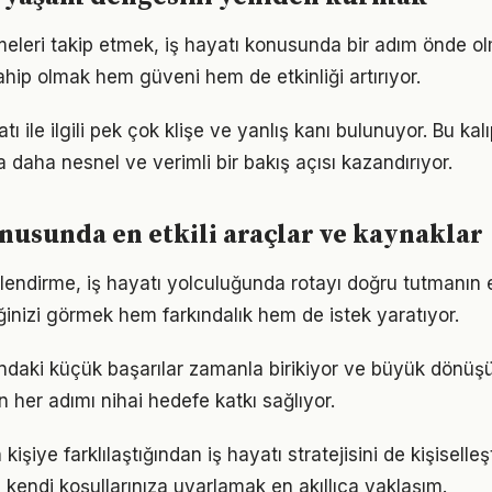
meleri takip etmek, iş hayatı konusunda bir adım önde ol
ahip olmak hem güveni hem de etkinliği artırıyor.
ı ile ilgili pek çok klişe ve yanlış kanı bulunuyor. Bu kal
 daha nesnel ve verimli bir bakış açısı kazandırıyor.
onusunda en etkili araçlar ve kaynaklar
lendirme, iş hayatı yolculuğunda rotayı doğru tutmanın e
iğinizi görmek hem farkındalık hem de istek yaratıyor.
ndaki küçük başarılar zamanla birikiyor ve büyük dönü
in her adımı nihai hedefe katkı sağlıyor.
 kişiye farklılaştığından iş hayatı stratejisini de kişiselle
 kendi koşullarınıza uyarlamak en akıllıca yaklaşım.