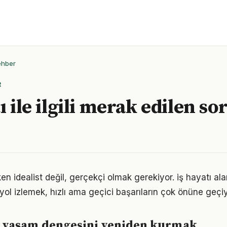
ehber
R
ı ile ilgili merak edilen so
en idealist değil, gerçekçi olmak gerekiyor. iş hayatı al
r yol izlemek, hızlı ama geçici başarıların çok önüne geçiy
le yaşam dengesini yeniden kurmak