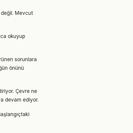
 değil. Mevcut
ızca okuyup
örünen sorunlara
lüğün önünü
tiriyor. Çevre ne
aya devam ediyor.
Başlangıçtaki