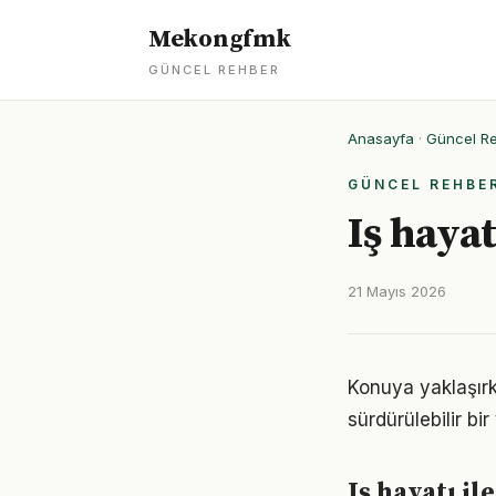
Mekongfmk
GÜNCEL REHBER
Anasayfa
·
Güncel R
GÜNCEL REHBE
Iş hayat
21 Mayıs 2026
Konuya yaklaşırk
sürdürülebilir bi
Iş hayatı i