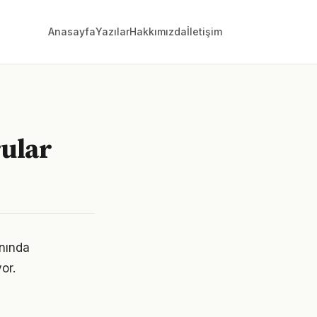
Anasayfa
Yazılar
Hakkımızda
İletişim
rular
anında
or.