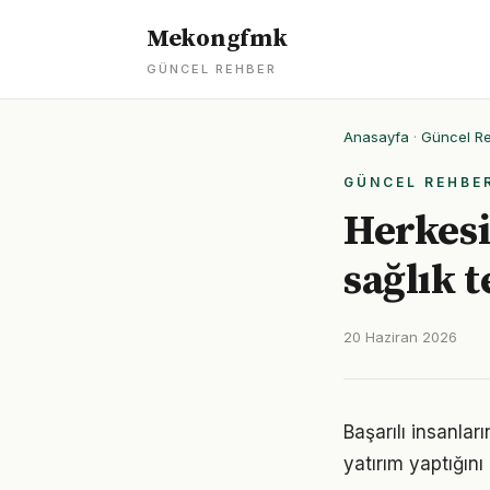
Mekongfmk
GÜNCEL REHBER
Anasayfa
·
Güncel R
GÜNCEL REHBE
Herkesi
sağlık 
20 Haziran 2026
Başarılı insanla
yatırım yaptığın