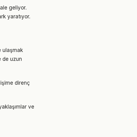
ale geliyor.
rk yaratıyor.
ere ulaşmak
e de uzun
ğişime direnç
yaklaşımlar ve