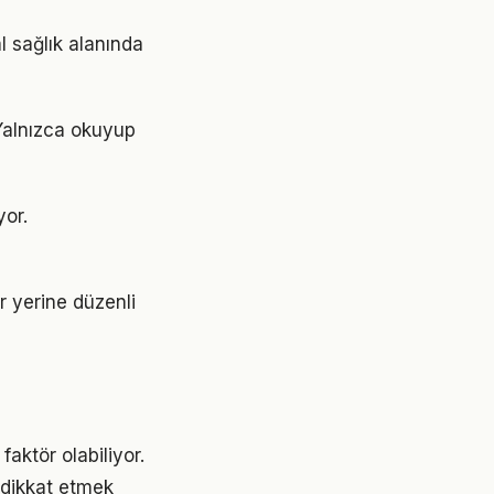
l sağlık alanında
 Yalnızca okuyup
yor.
ar yerine düzenli
faktör olabiliyor.
e dikkat etmek