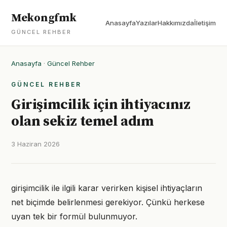
Mekongfmk
Anasayfa
Yazılar
Hakkımızda
İletişim
GÜNCEL REHBER
Anasayfa
·
Güncel Rehber
GÜNCEL REHBER
Girişimcilik için ihtiyacınız
olan sekiz temel adım
3 Haziran 2026
girişimcilik ile ilgili karar verirken kişisel ihtiyaçların
net biçimde belirlenmesi gerekiyor. Çünkü herkese
uyan tek bir formül bulunmuyor.